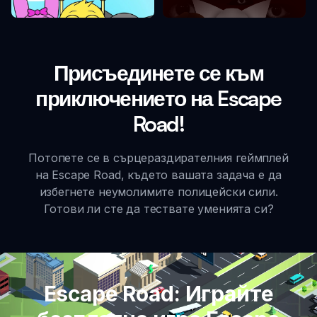
Присъединете се към
приключението на Escape
Road!
Потопете се в сърцераздирателния геймплей
на Escape Road, където вашата задача е да
избегнете неумолимите полицейски сили.
Готови ли сте да тествате уменията си?
Escape Road: Играйте