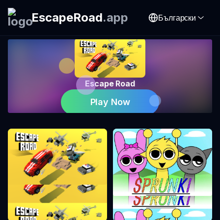
EscapeRoad
.
app
Български
Escape Road
Play Now
Escape Road
Sprunki Incredibox Режим