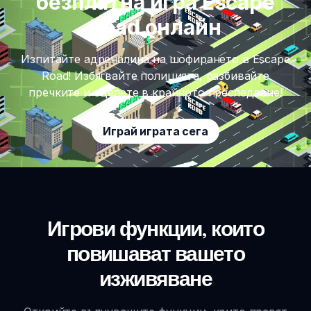
безплатна игра Escape
Road онлайн
Изпитайте адреналина на шофирането в Escape
Road! Избягвайте полицията, разбивайте
пречките и оцелете в крайното преследване!
Играй играта сега
Игрови функции, които
повишават вашето
изживяване