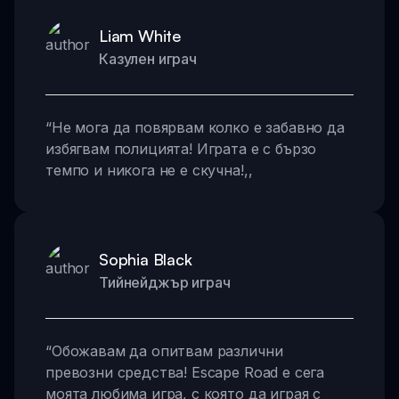
Liam White
Казулен играч
“
Не мога да повярвам колко е забавно да
избягвам полицията! Играта е с бързо
темпо и никога не е скучна!
,,
Sophia Black
Тийнейджър играч
“
Обожавам да опитвам различни
превозни средства! Escape Road е сега
моята любима игра, с която да играя с