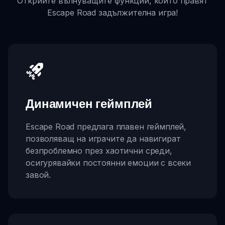
Открийте вълнуващите функции, които правят
Escape Road задължителна игра!
Динамичен геймплей
Escape Road предлага плавен геймплей,
позволяващ на играчите да навигират
безпроблемно през хаотични среди,
осигурявайки постоянни емоции с всеки
завой.