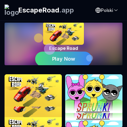
EscapeRoad
.
app
Polski
Escape Road
Play Now
Droga Ucieczki
Sprunki Incredibox Mode