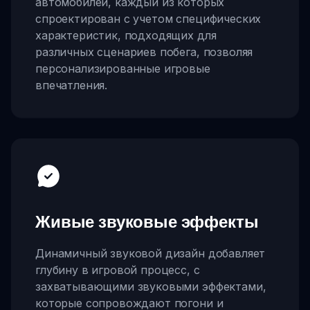
автомобилей, каждый из которых
спроектирован с учетом специфических
характеристик, подходящих для
различных сценариев побега, позволяя
персонализированные игровые
впечатления.
Живые звуковые эффекты
Динамичный звуковой дизайн добавляет
глубину в игровой процесс, с
захватывающими звуковыми эффектами,
которые сопровождают погони и