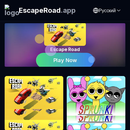
EscapeRoad
.
app
Русский
Escape Road
Play Now
Дорога Побега
Режим Incredibox Sprunki