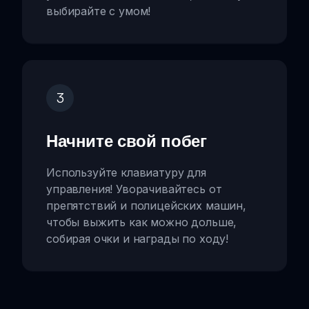
выбирайте с умом!
3
Начните свой побег
Используйте клавиатуру для
управления! Уворачивайтесь от
препятствий и полицейских машин,
чтобы выжить как можно дольше,
собирая очки и награды по ходу!