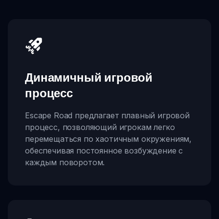
Динамичный игровой
процесс
Escape Road предлагает плавный игровой
процесс, позволяющий игрокам легко
перемещаться по хаотичным окружениям,
обеспечивая постоянное возбуждение с
каждым поворотом.