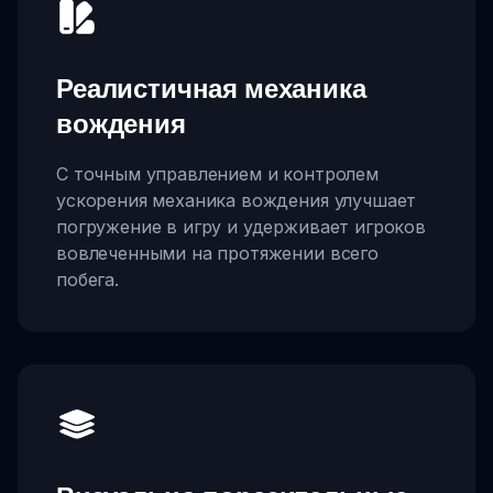
Реалистичная механика
вождения
С точным управлением и контролем
ускорения механика вождения улучшает
погружение в игру и удерживает игроков
вовлеченными на протяжении всего
побега.