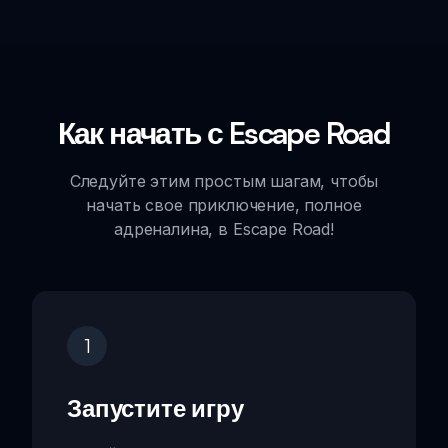
Как начать с Escape Road
Следуйте этим простым шагам, чтобы
начать свое приключение, полное
адреналина, в Escape Road!
1
Запустите игру