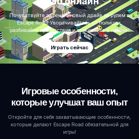
Road онлайн
Почувствуйте адреналиновый драйв за рулем в
Escape Road! Уворачивайтесь от полиции,
разбивайте препятствия и выживайте в погоне!
Играть сейчас
Игровые особенности,
которые улучшат ваш опыт
Откройте для себя захватывающие особенности,
которые делают Escape Road обязательной для
игры!