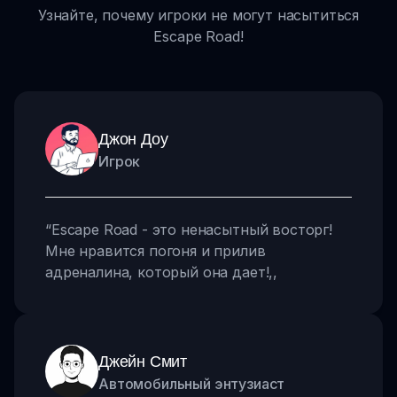
Узнайте, почему игроки не могут насытиться
Escape Road!
Джон Доу
Игрок
“
Escape Road - это ненасытный восторг!
Мне нравится погоня и прилив
адреналина, который она дает!
,,
Джейн Смит
Автомобильный энтузиаст