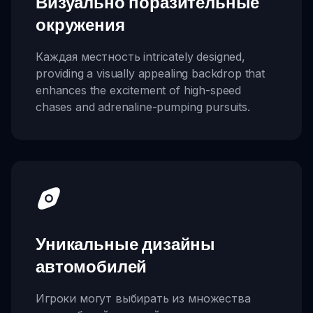
Визуально поразительные
окружения
Каждая местность intricately designed,
providing a visually appealing backdrop that
enhances the excitement of high-speed
chases and adrenaline-pumping pursuits.
Уникальные дизайны
автомобилей
Игроки могут выбирать из множества