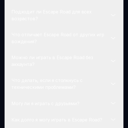
опыт.
и вызовы, где вы можете сравнивать очки и
Подходит ли Escape Road для всех
участвовать в получении специальных
Ваш балл зависит от того, как долго вы
возрастов?
наград.
выжили и сколько препятствий вы избегли.
Столкновения и встречи с полицией
Что отличает Escape Road от других игр
повлияют на ваш счет, вознаграждая
Escape Road разработан для широкой
вождения?
стратегическое вождение и рефлексы!
аудитории и может понравиться игрокам
всех возрастов, но родителям может
Можно ли играть в Escape Road без
понадобиться следить за младшими
Escape Road выделяется благодаря своей
аккаунта?
игроками из-за динамичного действия.
сложной механике автомобиля,
разнообразным местностям и системе
Что делать, если я столкнусь с
вознаграждений, которая гарантирует, что
Да! Вы можете начать играть в Escape Road,
техническими проблемами?
ни одно задание не будет похоже на
не создавая аккаунт, что позволяет
предыдущее!
немедленно получить доступ к вашему
Могу ли я играть с друзьями?
захватывающему приключению.
Если вы столкнетесь с техническими
проблемами, мы рекомендуем обновить
Как долго я могу играть в Escape Road?
страницу. Если проблема не исчезнет, не
В данный момент Escape Road не
стесняйтесь обращаться к нашей службе