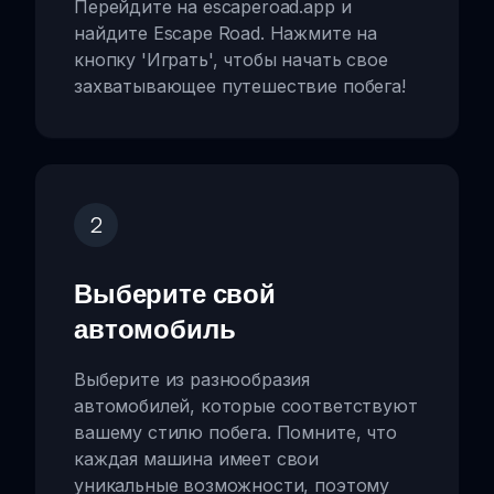
Перейдите на escaperoad.app и
найдите Escape Road. Нажмите на
кнопку 'Играть', чтобы начать свое
захватывающее путешествие побега!
2
Выберите свой
автомобиль
Выберите из разнообразия
автомобилей, которые соответствуют
вашему стилю побега. Помните, что
каждая машина имеет свои
уникальные возможности, поэтому